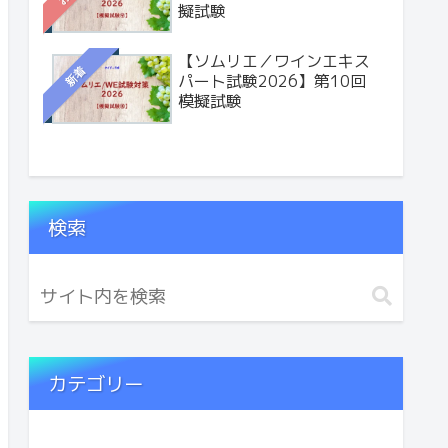
擬試験
【ソムリエ／ワインエキス
新着
パート試験2026】第10回
模擬試験
検索
カテゴリー