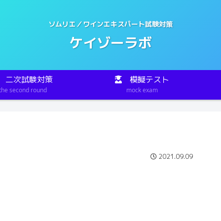
ソムリエ／ワインエキスパート試験対策
ケイゾーラボ
二次試験対策
模擬テスト
the second round
mock exam
2021.09.09