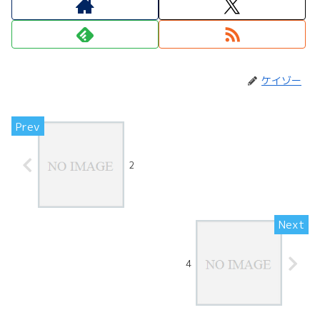
ケイゾー
2
4