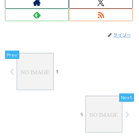
ケイゾー
3
5