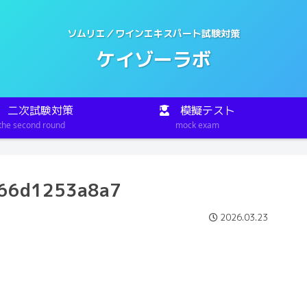
ソムリエ／ワインエキスパート試験対策
ケイゾーラボ
二次試験対策
模擬テスト
the second round
mock exam
66d1253a8a7
2026.03.23