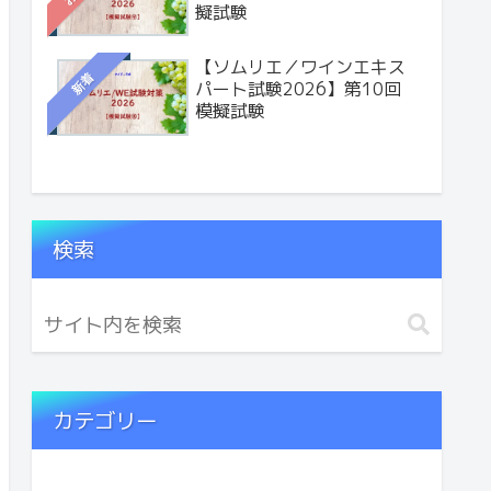
擬試験
【ソムリエ／ワインエキス
新着
パート試験2026】第10回
模擬試験
検索
カテゴリー