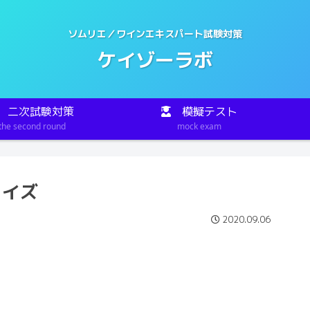
ソムリエ／ワインエキスパート試験対策
ケイゾーラボ
二次試験対策
模擬テスト
the second round
mock exam
クイズ
2020.09.06