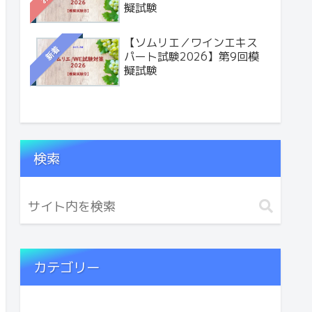
擬試験
【ソムリエ／ワインエキス
新着
パート試験2026】第9回模
擬試験
検索
カテゴリー