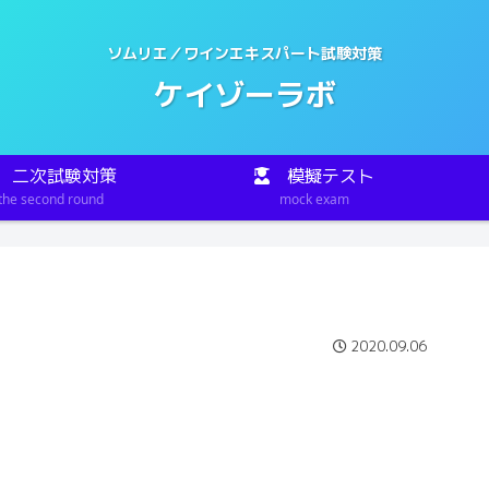
ソムリエ／ワインエキスパート試験対策
ケイゾーラボ
二次試験対策
模擬テスト
the second round
mock exam
2020.09.06