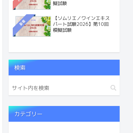
擬試験
【ソムリエ／ワインエキス
新着
パート試験2026】第10回
模擬試験
検索
カテゴリー