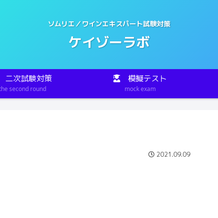
ソムリエ／ワインエキスパート試験対策
ケイゾーラボ
二次試験対策
模擬テスト
the second round
mock exam
2021.09.09