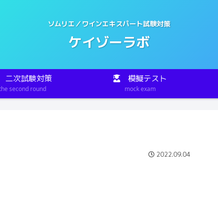
ソムリエ／ワインエキスパート試験対策
ケイゾーラボ
二次試験対策
模擬テスト
the second round
mock exam
2022.09.04