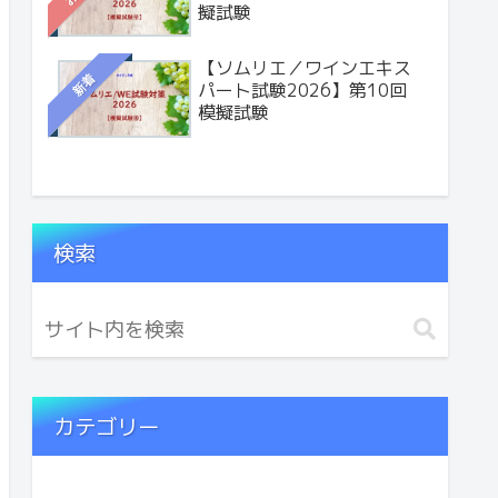
擬試験
【ソムリエ／ワインエキス
新着
パート試験2026】第10回
模擬試験
検索
カテゴリー