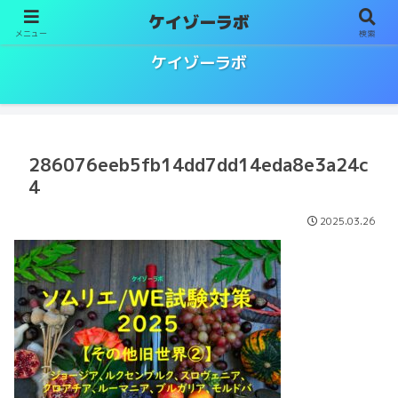
ケイゾーラボ
メニュー
検索
ソムリエ／ワインエキスパート試験対策
ケイゾーラボ
286076eeb5fb14dd7dd14eda8e3a24c
4
2025.03.26