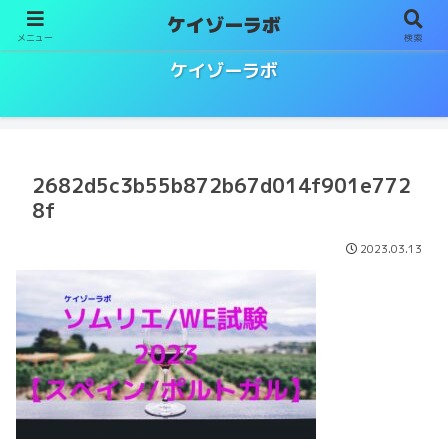
ケイゾーラボ
メニュー
検索
ソムリエ／ワインエキスパート試験対策
ケイゾーラボ
2682d5c3b55b872b67d014f901e772
8f
2023.03.13