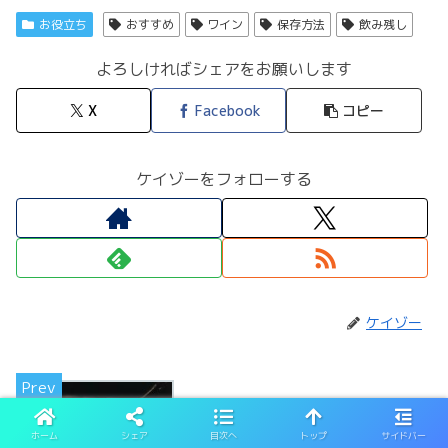
お役立ち
おすすめ
ワイン
保存方法
飲み残し
よろしければシェアをお願いします
X
Facebook
コピー
ケイゾーをフォローする
ケイゾー
【シャンパーニュに匹敵!!】スパークリン
ホーム
シェア
目次へ
トップ
サイドバー